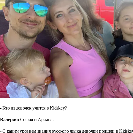
- Кто из девочек учится в Kidskey?
Валерия:
София и Ариана.
- С каким уровнем знания русского языка девочки пришли в Kidske