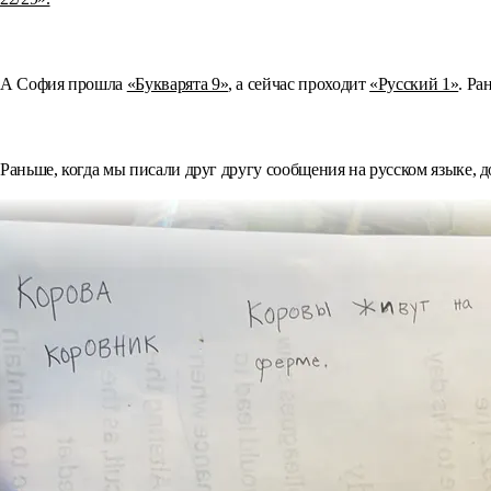
⠀
А София прошла
«Букварята 9»
, а сейчас проходит
«Русский 1»
. Ра
⠀
Раньше, когда мы писали друг другу сообщения на русском языке, до