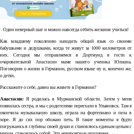
Один неверный шаг и можно навсегда отбить желание учиться!
Как младшему поколению находить общий язык со своими
бабушками и дедушками, когда те живут за 1000 километров от
них. Сегодня мы отправляемся в Дортмунд в гости к
очаровательной Анастасии маме нашего ученика Юлиана.
Поговорим о жизни в Германии, русском языке ну и, конечно же,
о детях.
Расскажите о себе, давно вы живете в Германии?
Анастасия:
Я родилась в Мурманской области. Затем у меня
появилась сестра, и мы с родителями переехали в Ульяновск. Там я
окончила музыкальную школу, играла на фортепиано и пела в
хоре. Я до сих пор обожаю петь. В такие моменты я будто
погружаюсь в глубины своей души и становлюсь единым целым с
миром, становлюсь собой. Это невероятные ощущения.