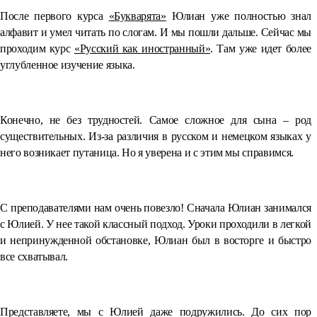
После первого курса
«Букварята»
Юлиан уже полностью знал
алфавит и умел читать по слогам. И мы пошли дальше. Сейчас мы
проходим курс
«Русский как иностранный»
. Там уже идет более
углубленное изучение языка.
⠀
Конечно, не без трудностей. Самое сложное для сына – род
существительных. Из-за различия в русском и немецком языках у
него возникает путаница. Но я уверена и с этим мы справимся.
⠀
С преподавателями нам очень повезло! Сначала Юлиан занимался
с Юлией. У нее такой классный подход. Уроки проходили в легкой
и непринужденной обстановке, Юлиан был в восторге и быстро
все схватывал.
⠀
Представляете, мы с Юлией даже подружились. До сих пор