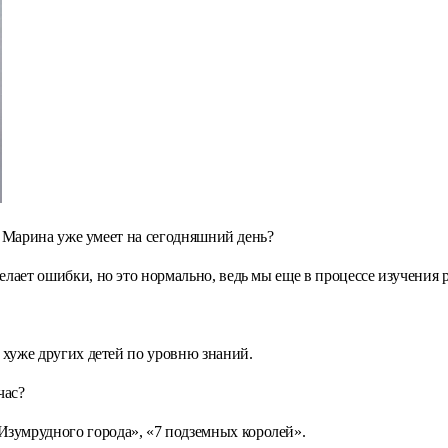
что Марина уже умеет на сегодняшний день?
елает ошибки, но это нормально, ведь мы еще в процессе изучения р
е хуже других детей по уровню знаний.
час?
зумрудного города», «7 подземных королей».