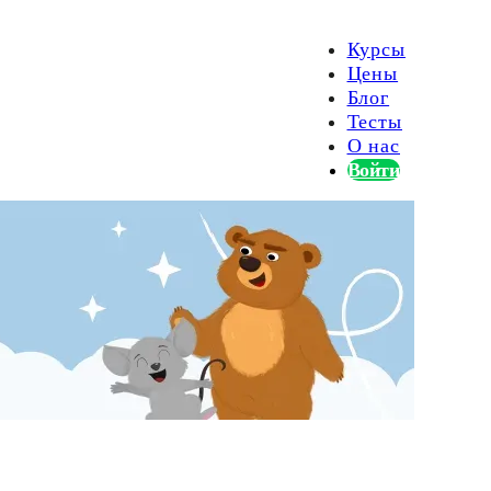
Курсы
Цены
Блог
Тесты
О нас
Войти