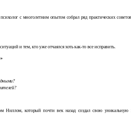
сихолог с многолетним опытом собрал ряд практических советов
итуаций и тем, кто уже отчаялся хоть как-то все исправить.
л»
удными?
дителей?
м Ниллом, который почти век назад создал свою уникальную ш