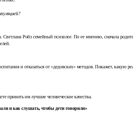
ипуляцией?
а. Светлана Ройз семейный психолог. По ее мнению, сначала родит
елей.
спитания и отказаться от «дедовских» методов. Покажет, какую ре
жете привить им лучшие человеческие качества.
али и как слушать, чтобы дети говорили»