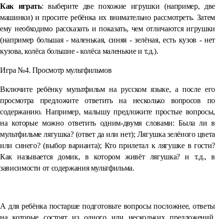
Как играть
: выберите две похожие игрушки (например, две
машинки) и просите ребёнка их внимательно рассмотреть. Затем
ему необходимо рассказать и показать, чем отличаются игрушки
(например большая - маленькая, синяя - зелёная, есть кузов - нет
кузова, колёса большие - колёса маленькие и т.д.).
Игра №4. Просмотр мультфильмов
Включите ребёнку мультфильм на русском языке, а после его
просмотра предложите ответить на несколько вопросов по
содержанию. Например, малышу предложите простые вопросы,
на которые можно ответить одним-двумя словами: Была ли в
мультфильме лягушка? (ответ да или нет); Лягушка зелёного цвета
или синего? (выбор варианта); Кто прилетал к лягушке в гости?
Как называется домик, в котором живёт лягушка? и т.д., в
зависимости от содержания мультфильма.
⠀
А для ребёнка постарше подготовьте вопросы посложнее, ответы
на которые состоят из одного или нескольких предложений.