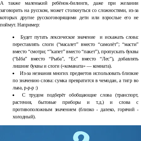
А также маленький ребёнок-билингв, даже при желании
заговорить на русском, может столкнуться со сложностями, из-за
которых другие русскоговорящими дети или взрослые его не
поймут. Например:
Будет путать лексическое значение и искажать слова:
переставлять слоги (“масалет” вместо “самолёт”; “масти”
вместо “смотри; “”капет” вместо “пакет”), пропускать буквы
(“Ыба” вместо “Рыба”, “Ес” вместо “Лес”), добавлять
лишние буквы и слоги («команата» — комната).
Из-за незнания многих предметов использовать близкие
по значению слова: сумка превратится в чемодан, а тигр во
льва, р-р-р :)
С трудом подберёт обобщающие слова (транспорт,
растения, бытовые приборы и т.д.) и слова с
противоположным значением (близко - далеко, горячий -
холодный).