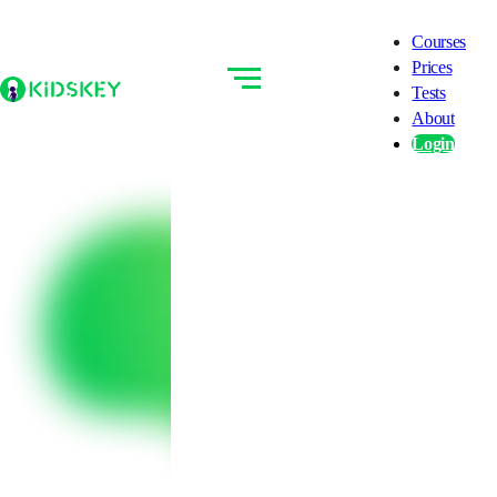
Courses
Prices
Tests
About
Login